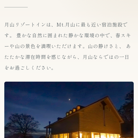
mt.月山TOP
SNOW
月山リゾートインは、Mt.月山に最も近い宿泊施設で
MOUNTAIN
お問い合わせ
す。 豊かな自然に囲まれた静かな環境の中で、春スキ
プライバシーポリシー
宿泊約款
ーや山の景色を満喫いただけます。山の静けさと、 あ
たたかな滞在時間を感じながら、月山ならではの一日
GASSAN RESORT INN
をお過ごしください。