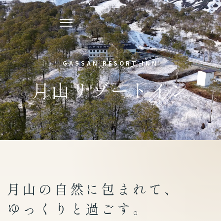
月山リゾートイン
GASSAN RESORT INN
月山リゾートイン
月山の自然に包まれて、
ゆっくりと過ごす。